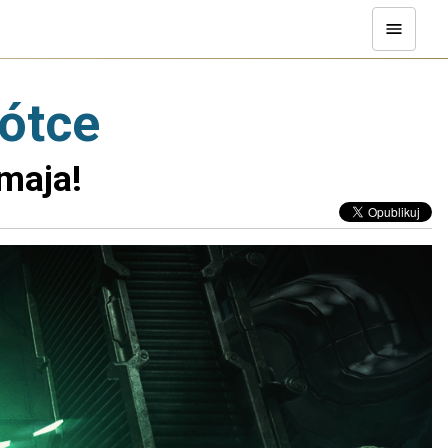
rótce
 maja!