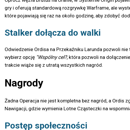
Oprócz węzła Brutus na Uranie, w Systemie Origin pojawi
gry i oferują standardową rozgrywkę Warframe, ale wyst
które pojawiają się raz na około godzinę, aby zdobyć do
Stalker dołącza do walki
Odwiedzenie Ordisa na Przekaźniku Larunda pozwoli nie
wybierz opcję
"Wspólny cel?
, która pozwoli na dołączeni
trakcie wiąże się z utratą wszystkich nagród.
Nagrody
Żadna Operacja nie jest kompletna bez nagród, a Ordis 
Nawigacji, gdzie wymienia Lotne Cząsteczki na wspomni
Postęp społeczności