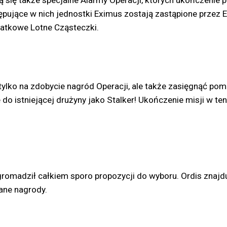
ą się także specjalne Alarmy Operacji, których ukończenie 
ępujące w nich jednostki Eximus zostają zastąpione przez 
datkowe Lotne Cząsteczki.
 tylko na zdobycie nagród Operacji, ale także zasięgnąć 
e do istniejącej drużyny jako Stalker! Ukończenie misji w t
zgromadził całkiem sporo propozycji do wyboru. Ordis znaj
ane nagrody.