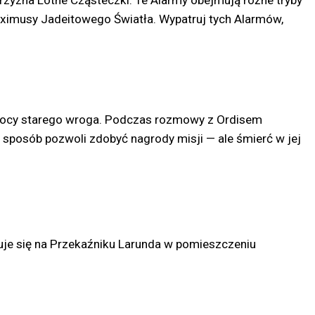
przyzna Lotne Cząsteczki. Te Alarmy obejmują różne tryby
Eximusy Jadeitowego Światła. Wypatruj tych Alarmów,
pomocy starego wroga. Podczas rozmowy z Ordisem
en sposób pozwoli zdobyć nagrody misji — ale śmierć w jej
duje się na Przekaźniku Larunda w pomieszczeniu