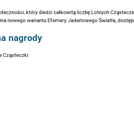
połeczności, który śledzi całkowitą liczbę Lotnych Cząstec
nia nowego wariantu Efemery Jadeitowego Światła, dostępn
na nagrody
e Cząsteczki: