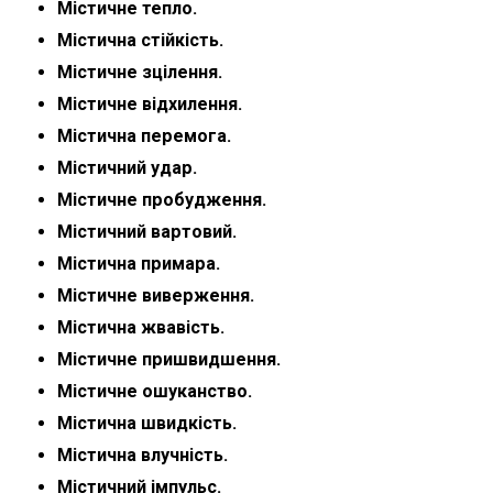
Містичне тепло.
Містична стійкість.
Містичне зцілення.
Містичне відхилення.
Містична перемога.
Містичний удар.
Містичне пробудження.
Містичний вартовий.
Містична примара.
Містичне виверження.
Містична жвавість.
Містичне пришвидшення.
Містичне ошуканство.
Містична швидкість.
Містична влучність.
Містичний імпульс.