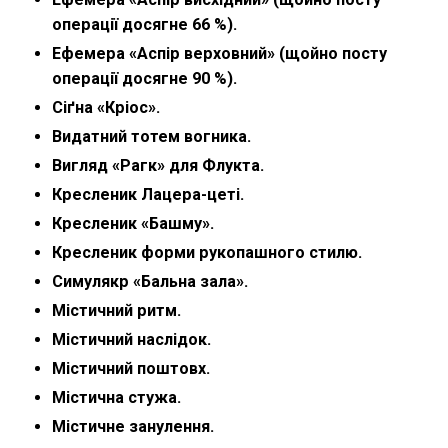
операції досягне 66 %).
Ефемера «Аспір верховний» (щойно посту
операції досягне 90 %).
Сіґна «Кріос».
Видатний тотем вогника.
Вигляд «Рагк» для Флукта.
Кресленик Лацера-цеті.
Кресленик «Башму».
Кресленик форми рукопашного стилю.
Симулякр «Бальна зала».
Містичний ритм.
Містичний наслідок.
Містичний поштовх.
Містична стужа.
Містичне занулення.