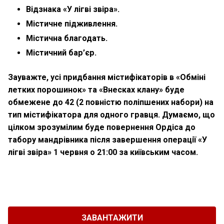
Відзнака «У лігві звіра».
Містичне підживлення.
Містична благодать.
Містичний бар’єр.
Зауважте
, усі придбання містифікаторів в «Обміні
летких порошинок» та «Внесках клану» буде
обмежене до 42 (2 повністю поліпшених набори) на
тип містифікатора для одного гравця. Думаємо, що
цілком зрозумілим буде
повернення Ордіса до
табору мандрівника після завершення операції «У
лігві звіра» 1 червня о 21:00 за київським часом
.
ЗАВАНТАЖИТИ