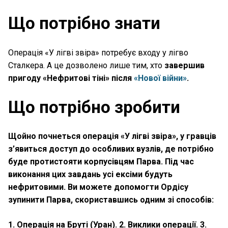
Що потрібно знати
Операція «У лігві звіра» потребує входу у лігво
Сталкера. А це дозволено лише тим, хто
завершив
пригоду «Нефритові тіні»
після
«Нової війни»
.
Що потрібно зробити
Щойно почнеться операція «У лігві звіра», у гравців
з’явиться доступ до особливих вузлів, де потрібно
буде протистояти корпусівцям Парва. Під час
виконання цих завдань усі ексіми будуть
нефритовими. Ви можете допомогти Ордісу
зупинити Парва, скориставшись одним зі способів:
1. Операція на Бруті (Уран). 2. Виклики операції. 3.