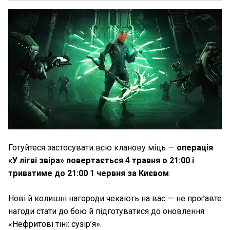
Готуйтеся застосувати всю кланову міць —
операція
«У лігві звіра» повертається 4 травня о 21:00 і
триватиме до 21:00 1 червня за Києвом
.
Нові й колишні нагороди чекають на вас — не проґавте
нагоди стати до бою й підготуватися до оновлення
«Нефритові тіні: сузір’я».