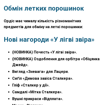
Обмін летких порошинок
Ордіс має чималу кількість різноманітних
предметів для обміну на леткі порошинки:
Нові нагороди «У лігві звіра»
(НОВИНКА) Почесть «У лігві звіра».
(НОВИНКА) Оздоблення для орбітра «Обіцянка
Джейд».
Вигляд «Зневага» для Лацери.
Сиґіл «Димова завіса Сталкера».
Гліф «Сталкер у дії».
Самдалі «Мітка Сталкера».
Вушні прикраси «Відплата».