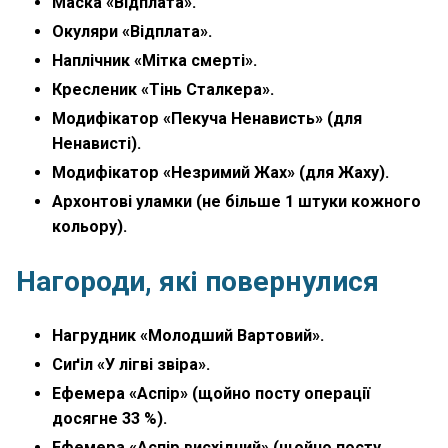
Маска «Відплата».
Окуляри «Відплата».
Наплічник «Мітка смерті».
Кресленик «Тінь Сталкера».
Модифікатор «Пекуча Ненависть» (для
Ненависті).
Модифікатор «Незримий Жах» (для Жаху).
Архонтові уламки (не більше 1 штуки кожного
кольору).
Нагороди, які повернулися
Нагрудник «Молодший Вартовий».
Сиґіл «У лігві звіра».
Ефемера «Аспір» (щойно посту операції
досягне 33 %).
Ефемера «Аспір висхідний» (щойно посту