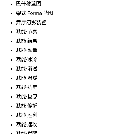
巴什穆蓝图
架式 Forma 蓝图
舞厅幻影装置
赋能·节奏
赋能·结果
赋能·动量
赋能·冰冷
赋能·消磁
赋能·温暖
赋能·抗毒
赋能·复原
赋能·偏折
赋能·胜利
赋能·速攻
赋能·觉醒