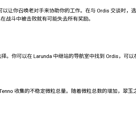
励，还可以让你召唤老对手来协助你的工作。在与 Ordis 交谈时，
果在战斗中被击败就有可能失去所有奖励。
择。你可以在 Larunda 中继站的导航室中找到 Ordis
nno 收集的不稳定微粒总量。随着微粒总数的增加，翠玉之光