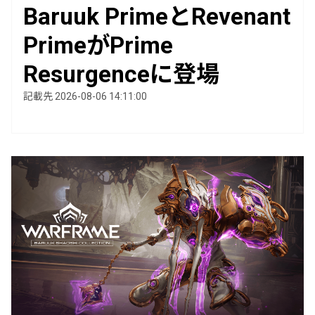
Baruuk PrimeとRevenant
PrimeがPrime
Resurgenceに登場
記載先 2026-08-06 14:11:00