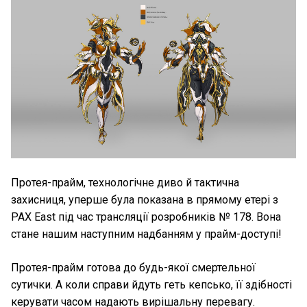
Протея-прайм, технологічне диво й тактична
захисниця, уперше була показана в прямому етері з
PAX East під час трансляції розробників № 178. Вона
стане нашим наступним надбанням у прайм-доступі!
Протея-прайм готова до будь-якої смертельної
сутички. А коли справи йдуть геть кепсько, її здібності
керувати часом надають вирішальну перевагу.