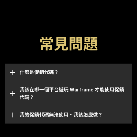
常見問題
促銷代碼是解鎖遊戲內物品（如浮印，加成或武器）的
特殊代碼。請留意代碼一般有一個過期日期，一旦過期
後便無法使用。促銷代碼也可能與特定帳戶已連結並僅
此促銷代碼頁面將成功兌換並發送物品到與你
適用於代碼最初發送到的帳戶上。
什麼是促銷代碼？
Warframe 帳戶已連結的任何一個平台上。
請注意某些代碼僅適用於某些平台上。請確保你登入到
我該在哪一個平台遊玩 Warframe 才能使用促銷
跟你所選平台已連結的 Warframe 帳戶。
代碼？
你的促銷代碼有可能已經過期或是被兌換過了。如需在
特定問題上進一步的協助，請向我們的
客戶服務團隊
提交問題單。
我的促銷代碼無法使用。我該怎麼做？