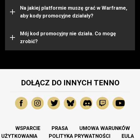
ograniczone do pewnych platform. Przed aktywacją
kodu upewnij się, że jesteś zalogowany na konto
Na jakiej platformie muszę grać w Warframe,
Warframe na właściwej platformie.
aby kody promocyjne działały?
Kod promocyjny mógł wygasnąć lub zostać już
wykorzystany. Aby uzyskać dalszą pomoc, prosimy
Mój kod promocyjny nie działa. Co mogę
skontaktować się z
zrobić?
Zespołem Wsparcia
.
DOŁĄCZ DO INNYCH TENNO
WSPARCIE
PRASA
UMOWA WARUNKÓW
UŻYTKOWANIA
POLITYKA PRYWATNOŚCI
EULA