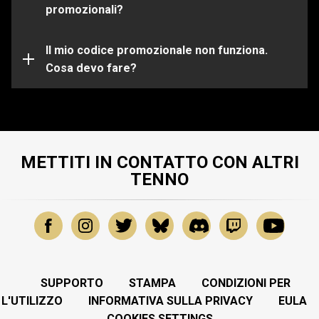
scelta.
promozionali?
Il tuo codice promozionale potrebbe essere già
scaduto o utilizzato. Per ulteriore assistenza su
problemi specifici, invia una richiesta al nostro
Il mio codice promozionale non funziona.
Team di
Support
Cosa devo fare?
.
METTITI IN CONTATTO CON ALTRI
TENNO
SUPPORTO
STAMPA
CONDIZIONI PER
L'UTILIZZO
INFORMATIVA SULLA PRIVACY
EULA
COOKIES SETTINGS