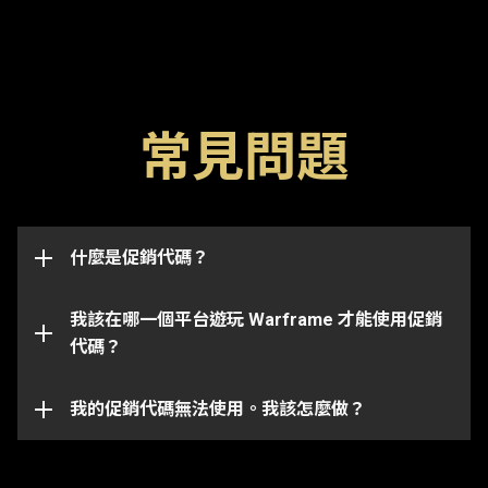
常見問題
促銷代碼是解鎖遊戲內物品（如浮印，加成或武器）的
特殊代碼。請留意代碼一般有一個過期日期，一旦過期
後便無法使用。促銷代碼也可能與特定帳戶已連結並僅
此促銷代碼頁面將成功兌換並發送物品到與你
適用於代碼最初發送到的帳戶上。
什麼是促銷代碼？
Warframe 帳戶已連結的任何一個平台上。
請注意某些代碼僅適用於某些平台上。請確保你登入到
我該在哪一個平台遊玩 Warframe 才能使用促銷
跟你所選平台已連結的 Warframe 帳戶。
代碼？
你的促銷代碼有可能已經過期或是被兌換過了。如需在
特定問題上進一步的協助，請向我們的
客戶服務團隊
提交問題單。
我的促銷代碼無法使用。我該怎麼做？