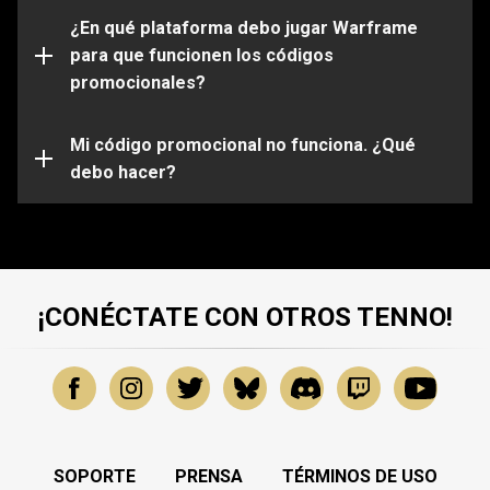
Por favor ten en cuenta que ciertos códigos solo
funcionarán en determinadas plataformas. Asegúrate
¿En qué plataforma debo jugar Warframe
de iniciar sesión en tu cuenta de Warframe que esta
para que funcionen los códigos
vinculada a la plataforma de tu elección.
promocionales?
Es posible que tu código promocional haya expirado o
ya haya sido usado. Para obtener más ayuda sobre
problemas específicos, envía una solicitud a nuestro
Mi código promocional no funciona. ¿Qué
equipo de atención al cliente
debo hacer?
.
¡CONÉCTATE CON OTROS TENNO!
SOPORTE
PRENSA
TÉRMINOS DE USO