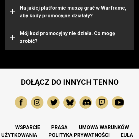
ograniczone do pewnych platform. Przed aktywacją
kodu upewnij się, że jesteś zalogowany na konto
Na jakiej platformie muszę grać w Warframe,
Warframe na właściwej platformie.
aby kody promocyjne działały?
Kod promocyjny mógł wygasnąć lub zostać już
wykorzystany. Aby uzyskać dalszą pomoc, prosimy
Mój kod promocyjny nie działa. Co mogę
skontaktować się z
zrobić?
Zespołem Wsparcia
.
DOŁĄCZ DO INNYCH TENNO
WSPARCIE
PRASA
UMOWA WARUNKÓW
UŻYTKOWANIA
POLITYKA PRYWATNOŚCI
EULA