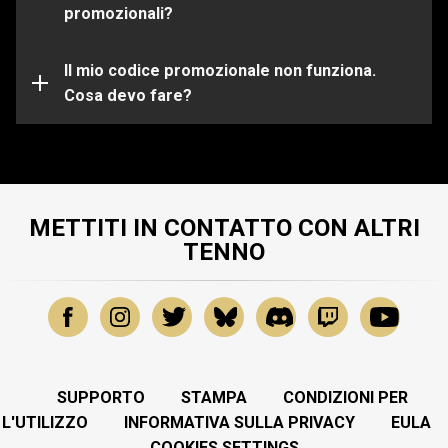
scelta.
promozionali?
Il tuo codice promozionale potrebbe essere già
scaduto o utilizzato. Per ulteriore assistenza su
problemi specifici, invia una richiesta al nostro
Il mio codice promozionale non funziona.
Team di
Support
Cosa devo fare?
.
METTITI IN CONTATTO CON ALTRI
TENNO
SUPPORTO
STAMPA
CONDIZIONI PER
L'UTILIZZO
INFORMATIVA SULLA PRIVACY
EULA
COOKIES SETTINGS