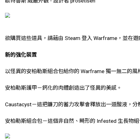
歐特魯斯 威嚴外觀 - 設計者 prosetisen
欲購買這些道具，請藉由 Steam 登入 Warframe，並在
新的強化裝置
以怪異的安柏勒斯組合包給你的 Warframe 獨一無二
安柏勒斯護甲－鈣化的肉體創造出了怪異的美感。
Caustacyst－這把鐮刀的蓄力攻擊會釋放出一道酸液
安柏勒斯組合包－這個非自然、畸形的 Infested 生長物組合