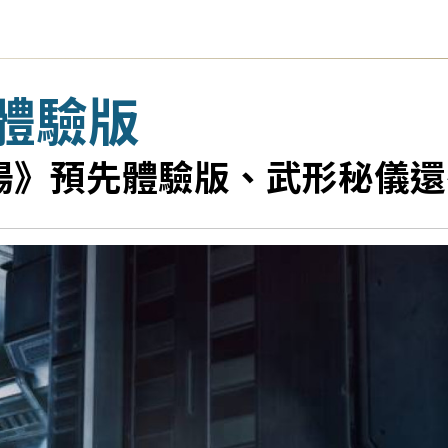
體驗版
之場》預先體驗版、武形秘儀還有 