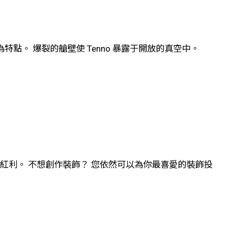
 爆發為特點。 爆裂的艙壁使 Tenno 暴露于開放的真空中。
一份紅利。 不想創作裝飾？ 您依然可以為你最喜愛的裝飾投