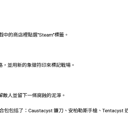
遊戲中的商店裡點選"Steam"標籤。
的風格，並用新的象徵符印來標記戰場。
，分解敵人並留下一條腐蝕的泥濘。
包包括了：Caustacyst 鐮刀、安柏勒斯手槍、Tentacy