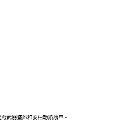
st 近戰武器墜飾和安柏勒斯護甲。