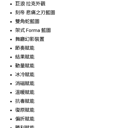
巨浪 拉克外觀
刻帝 悲痛之刃藍圖
雙角蛇藍圖
架式 Forma 藍圖
舞廳幻影裝置
節奏賦能
結果賦能
動量賦能
冰冷賦能
消磁賦能
溫暖賦能
抗毒賦能
復原賦能
偏折賦能
勝利賦能