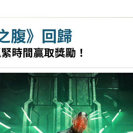
之腹》回歸
，抓緊時間贏取獎勵！