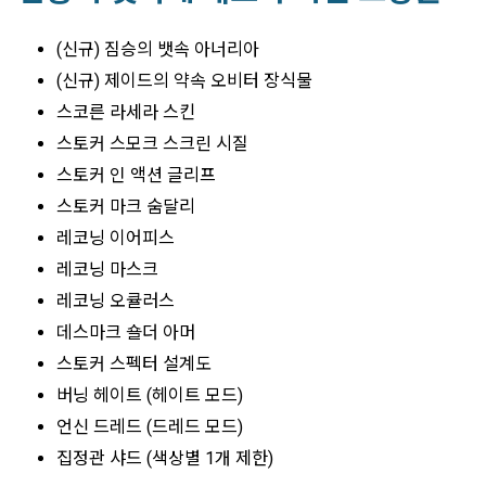
(신규) 짐승의 뱃속 아너리아
(신규) 제이드의 약속 오비터 장식물
스코른 라세라 스킨
스토커 스모크 스크린 시질
스토커 인 액션 글리프
스토커 마크 숨달리
레코닝 이어피스
레코닝 마스크
레코닝 오큘러스
데스마크 숄더 아머
스토커 스펙터 설계도
버닝 헤이트 (헤이트 모드)
언신 드레드 (드레드 모드)
집정관 샤드 (색상별 1개 제한)