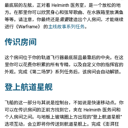
最底层的左舷，正对着 Helminth 医务室，是一个放松的地
方。在那里你可以欣赏身心和弦琴歌曲、在水族箱里放满鱼
等等。请注意，你最终还是
需要
建造出个人房间，才能继续
进行《Warframe》 的
主线故事系列任务
。
传识房间
这个房间位于你的轨道飞行器最底层且最靠后的中央。在这
里你可以花费你积累的所有专精，以及自定义你的指挥官的
外观。完成《第二场梦》系列任务后，该房间会自动解锁。
登上航道星舰
飞船的这一部分与其说是控制台，不如说是快速移动点。你
可以在传识房间的正前方找到它，夹在 Helminth 医务间和
个人房间之间。与地板上玻璃圈上方出现的“登上航道星舰”
选项互动，会立即将你传送到航道星舰上。完成《澎湃狂