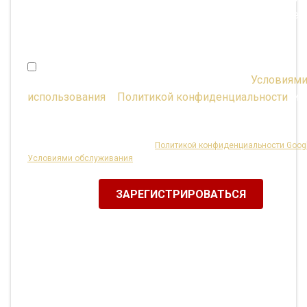
изменить в «Управлении учетной записью» в любое
время.)
Мне исполнилось 16 лет, и я соглашаюсь с
Условиям
использования
и
Политикой конфиденциальности
, ил
имею согласие родителей.
Этот сайт защищен reCAPTCHA,
Политикой конфиденциальности Goog
Условиями обслуживания
.
ЗАРЕГИСТРИРОВАТЬСЯ