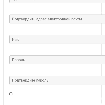
Подтвердить адрес электронной почты
(Требуется
Ник
(Требуется)
Пароль
(Требуется)
Подтвердите пароль
(Требуется)
Я хочу получать новости о Warframe, а также специал
предложения и многое другое. (Этот параметр можно