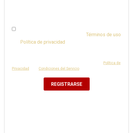
cambiar en Administración de cuentas en cualquier
momento).
Soy mayor de 16 años y acepto los
Términos de uso
y la
Política de privacidad
o tengo consentimiento
de mis padres.
Este sitio está protegido por reCAPTCHA y se aplican la
Política de
Privacidad
y las
Condiciones del Servicio
de Google.
REGISTRARSE