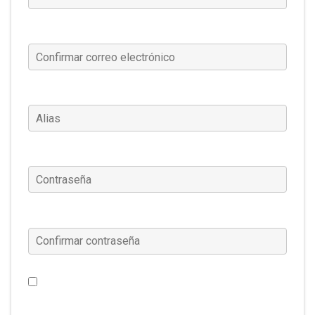
Confirmar correo electrónico
(Requerido)
Alias
(Requerido)
Contraseña
(Requerido)
Confirmar contraseña
(Requerido)
Me gustaría recibir noticias de Warframe, ofertas
especiales y más. (Esta configuración se puede