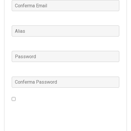
Alias
(Obbligatorio)
Password
(Obbligatorio)
Conferma Password
(Obbligatorio)
Vorrei ricevere notizie riguardanti Warframe, offerte
speciali e molto altro ancora. (Questa impostazione
può essere modificata in qualsiasi momento su
Gestione Account.)