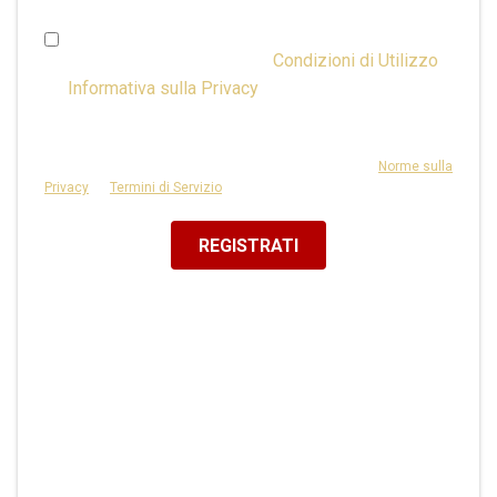
Ho più di 16 anni e accetto le
Condizioni di Utilizzo
& l'
Informativa sulla Privacy
o ho il consenso dei
genitori.
Questo sito è protetto da reCAPTCHA e si applicano le
Norme sulla
Privacy
e i
Termini di Servizio
di Google.
REGISTRATI
Oppure Registrati Con