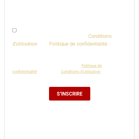
paramètre peut être modifié dans la Gestion du
Compte à tout moment.)
J'ai plus de 16 ans et j'accepte les
Conditions
d'utilisation
et la
Politique de confidentialité
ou j'ai
l'autorisation parentale.
Ce site est protégé par reCAPTCHA et la
Politique de
confidentialité
ainsi que les
Conditions d'utilisation
de Google
s'appliquent.
S'INSCRIRE