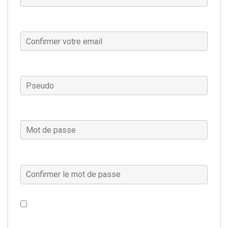
Confirmer votre email
(Requis)
Pseudo
(Requis)
Mot de passe
(Requis)
Confirmer le mot de passe
(Requis)
Je souhaite recevoir les actualités, les offres
spéciales et plus encore concernant Warframe. (Ce