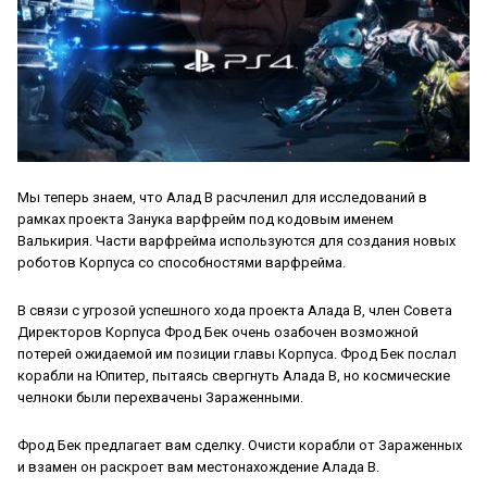
Мы теперь знаем, что Алад В расчленил для исследований в
рамках проекта Занука варфрейм под кодовым именем
Валькирия. Части варфрейма используются для создания новых
роботов Корпуса со способностями варфрейма.
В связи с угрозой успешного хода проекта Алада В, член Совета
Директоров Корпуса Фрод Бек очень озабочен возможной
потерей ожидаемой им позиции главы Корпуса. Фрод Бек послал
корабли на Юпитер, пытаясь свергнуть Алада В, но космические
челноки были перехвачены Зараженными.
Фрод Бек предлагает вам сделку. Очисти корабли от Зараженных
и взамен он раскроет вам местонахождение Алада В.