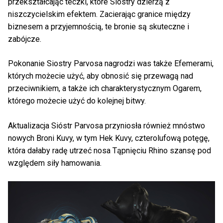
przekształcając teczki, które Siostry dzierżą z
niszczycielskim efektem. Zacierając granice między
biznesem a przyjemnością, te bronie są skuteczne i
zabójcze.
Pokonanie Siostry Parvosa nagrodzi was także Efemerami,
których możecie użyć, aby obnosić się przewagą nad
przeciwnikiem, a także ich charakterystycznym Ogarem,
którego możecie użyć do kolejnej bitwy.
Aktualizacja Sióstr Parvosa przyniosła również mnóstwo
nowych Broni Kuvy, w tym Hek Kuvy, czterolufową potęgę,
która dałaby radę utrzeć nosa Tąpnięciu Rhino szansę pod
względem siły hamowania.