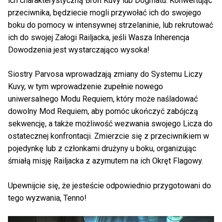
ich charakterystyczną Broń Kuvy lub Dogmatu. Konwertując
przeciwnika, będziecie mogli przywołać ich do swojego
boku do pomocy w intensywnej strzelaninie, lub rekrutować
ich do swojej Załogi Railjacka, jeśli Wasza Inherencja
Dowodzenia jest wystarczająco wysoka!
Siostry Parvosa wprowadzają zmiany do Systemu Liczy
Kuvy, w tym wprowadzenie zupełnie nowego
uniwersalnego Modu Requiem, który może naśladować
dowolny Mod Requiem, aby pomóc ukończyć zabójczą
sekwencję, a także możliwość wezwania swojego Licza do
ostatecznej konfrontacji. Zmierzcie się z przeciwnikiem w
pojedynkę lub z członkami drużyny u boku, organizując
śmiałą misję Railjacka z azymutem na ich Okręt Flagowy.
Upewnijcie się, że jesteście odpowiednio przygotowani do
tego wyzwania, Tenno!