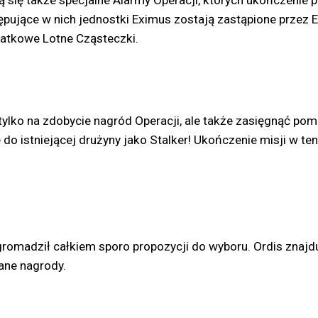
ą się także specjalne Alarmy Operacji, których ukończenie 
ępujące w nich jednostki Eximus zostają zastąpione przez 
datkowe Lotne Cząsteczki.
 tylko na zdobycie nagród Operacji, ale także zasięgnąć 
e do istniejącej drużyny jako Stalker! Ukończenie misji w t
zgromadził całkiem sporo propozycji do wyboru. Ordis znaj
ane nagrody.