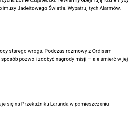
przyzna Lotne Cząsteczki. Te Alarmy obejmują różne tryby
Eximusy Jadeitowego Światła. Wypatruj tych Alarmów,
pomocy starego wroga. Podczas rozmowy z Ordisem
en sposób pozwoli zdobyć nagrody misji — ale śmierć w jej
duje się na Przekaźniku Larunda w pomieszczeniu