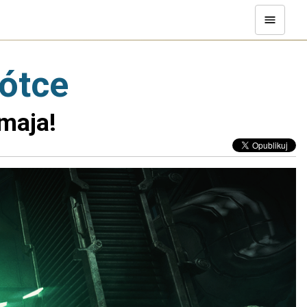
rótce
 maja!