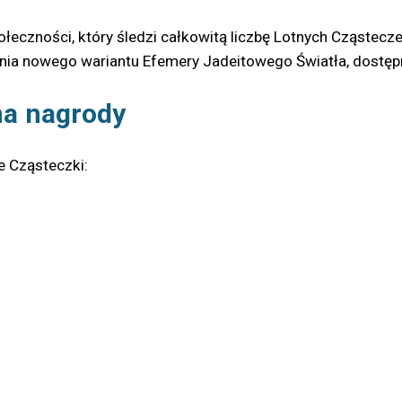
połeczności, który śledzi całkowitą liczbę Lotnych Cząstec
nia nowego wariantu Efemery Jadeitowego Światła, dostępn
na nagrody
e Cząsteczki: