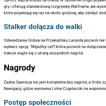
Oprócz węzła Brutus na Uranie, w Systemie Origin pojawi
gry i oferują standardową rozgrywkę Warframe, ale wyst
które pojawiają się raz na około godzinę, aby zdobyć do
Stalker dołącza do walki
Odwiedzenie Ordisa na Przekaźniku Larunda pozwoli nie
wybierz opcję
"Wspólny cel?
, która pozwoli na dołączeni
trakcie wiąże się z utratą wszystkich nagród.
Nagrody
Żadna Operacja nie jest kompletna bez nagród, a Ordis 
Nawigacji, gdzie wymienia Lotne Cząsteczki na wspomni
Postęp społeczności