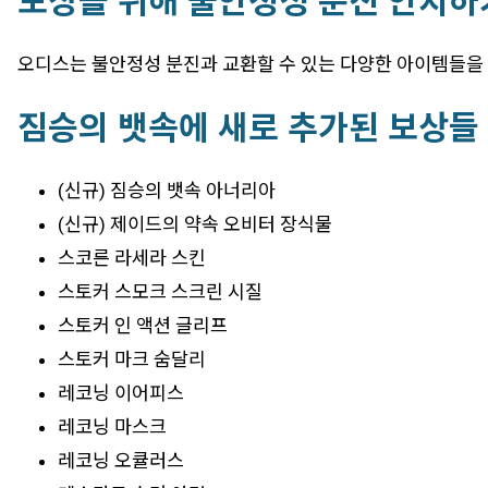
보상을 위해 불안정성 분진 안치하
오디스는 불안정성 분진과 교환할 수 있는 다양한 아이템들을
짐승의 뱃속에 새로 추가된 보상들
(신규) 짐승의 뱃속 아너리아
(신규) 제이드의 약속 오비터 장식물
스코른 라세라 스킨
스토커 스모크 스크린 시질
스토커 인 액션 글리프
스토커 마크 숨달리
레코닝 이어피스
레코닝 마스크
레코닝 오큘러스