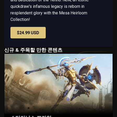
quickdraw’s infamous legacy is reborn in
resplendent glory with the Mesa Heirloom
Collection!
$24.99 USD
신규 & 주목할 만한 콘텐츠