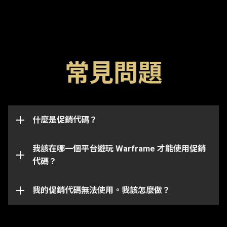
常見問題
促銷代碼是解鎖遊戲內物品（如浮印，加成或武器）的
特殊代碼。請留意代碼一般有一個過期日期，一旦過期
後便無法使用。促銷代碼也可能與特定帳戶已連結並僅
此促銷代碼頁面將成功兌換並發送物品到與你
適用於代碼最初發送到的帳戶上。
什麼是促銷代碼？
Warframe 帳戶已連結的任何一個平台上。
請注意某些代碼僅適用於某些平台上。請確保你登入到
我該在哪一個平台遊玩 Warframe 才能使用促銷
跟你所選平台已連結的 Warframe 帳戶。
代碼？
你的促銷代碼有可能已經過期或是被兌換過了。如需在
特定問題上進一步的協助，請向我們的
客戶服務團隊
提交問題單。
我的促銷代碼無法使用。我該怎麼做？