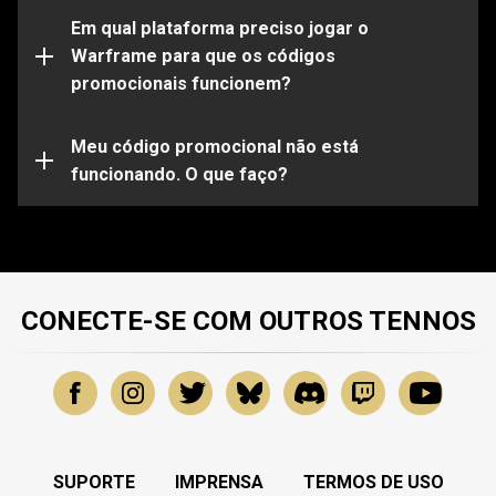
Observe que certos códigos funcionarão apenas em
determinadas plataformas. Certifique-se de entrar em
Em qual plataforma preciso jogar o
sua conta do Warframe vinculada à plataforma de sua
Warframe para que os códigos
escolha.
promocionais funcionem?
Seu código promocional pode já estar expirado ou já
ter sido utilizado. Para obter mais assistência sobre
problemas específicos, envie uma solicitação para
Meu código promocional não está
nossa
funcionando. O que faço?
Equipe de Suporte
.
CONECTE-SE COM OUTROS TENNOS
SUPORTE
IMPRENSA
TERMOS DE USO