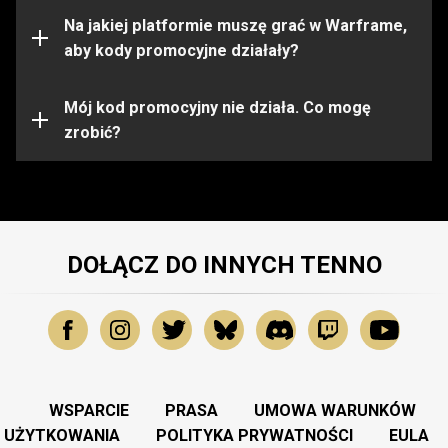
ograniczone do pewnych platform. Przed aktywacją
kodu upewnij się, że jesteś zalogowany na konto
Na jakiej platformie muszę grać w Warframe,
Warframe na właściwej platformie.
aby kody promocyjne działały?
Kod promocyjny mógł wygasnąć lub zostać już
wykorzystany. Aby uzyskać dalszą pomoc, prosimy
Mój kod promocyjny nie działa. Co mogę
skontaktować się z
zrobić?
Zespołem Wsparcia
.
DOŁĄCZ DO INNYCH TENNO
WSPARCIE
PRASA
UMOWA WARUNKÓW
UŻYTKOWANIA
POLITYKA PRYWATNOŚCI
EULA