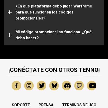
Por favor ten en cuenta que ciertos códigos solo
funcionarán en determinadas plataformas. Asegúrate
¿En qué plataforma debo jugar Warframe
de iniciar sesión en tu cuenta de Warframe que esta
para que funcionen los códigos
vinculada a la plataforma de tu elección.
promocionales?
Es posible que tu código promocional haya expirado o
ya haya sido usado. Para obtener más ayuda sobre
problemas específicos, envía una solicitud a nuestro
Mi código promocional no funciona. ¿Qué
equipo de atención al cliente
debo hacer?
.
¡CONÉCTATE CON OTROS TENNO!
SOPORTE
PRENSA
TÉRMINOS DE USO