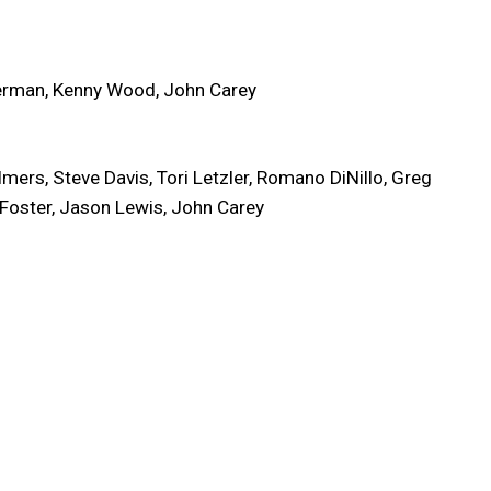
erman, Kenny Wood, John Carey
s, Steve Davis, Tori Letzler, Romano DiNillo, Greg
y Foster, Jason Lewis, John Carey