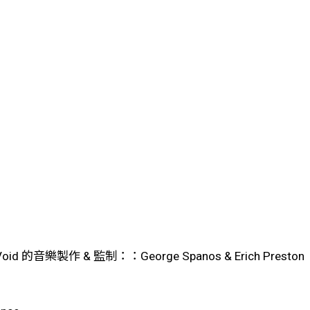
e Void 的音樂製作 & 監制：：George Spanos & Erich Preston