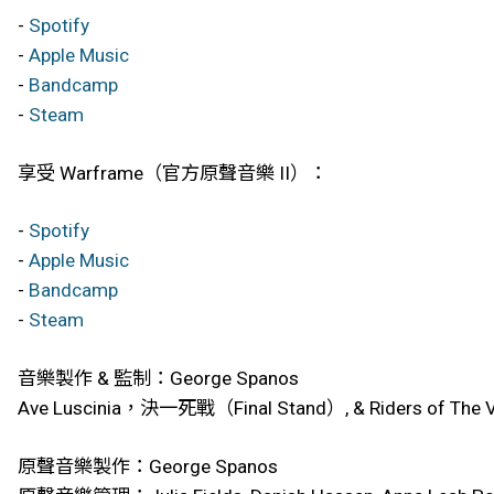
-
Spotify
-
Apple Music
-
Bandcamp
-
Steam
享受 Warframe（官方原聲音樂 II）：
-
Spotify
-
Apple Music
-
Bandcamp
-
Steam
音樂製作 & 監制：George Spanos
Ave Luscinia，決一死戰（Final Stand）, & Riders of Th
原聲音樂製作：George Spanos