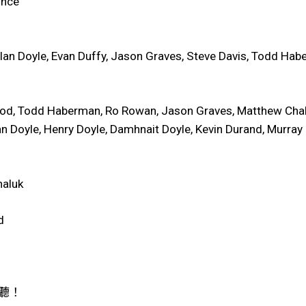
once
g
 Doyle, Evan Duffy, Jason Graves, Steve Davis, Todd Hab
, Todd Haberman, Ro Rowan, Jason Graves, Matthew Chalmer
lan Doyle, Henry Doyle, Damhnait Doyle, Kevin Durand, Murra
haluk
d
上收聽！