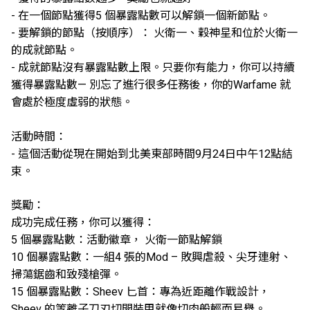
- 在一個節點獲得5 個暴露點數可以解鎖一個新節點。
- 要解鎖的節點（按順序）： 火衛一、穀神星和位於火衛一
的成就節點。
- 成就節點沒有暴露點數上限。只要你有能力，你可以持續
獲得暴露點數— 別忘了進行很多任務後，你的Warfame 就
會處於極度虛弱的狀態。
活動時間：
- 這個活動從現在開始到北美東部時間9月24日中午12點結
束。
獎勵：
成功完成任務，你可以獲得：
5 個暴露點數：活動徽章， 火衛一節點解鎖
10 個暴露點數：一組4 張的Mod – 敗興虐殺、尖牙連射、
掃蕩鋸齒和致殘槍彈。
15 個暴露點數：Sheev 匕首：專為近距離作戰設計，
Sheev 的等離子刀刃切開裝甲就像切肉般輕而易舉。