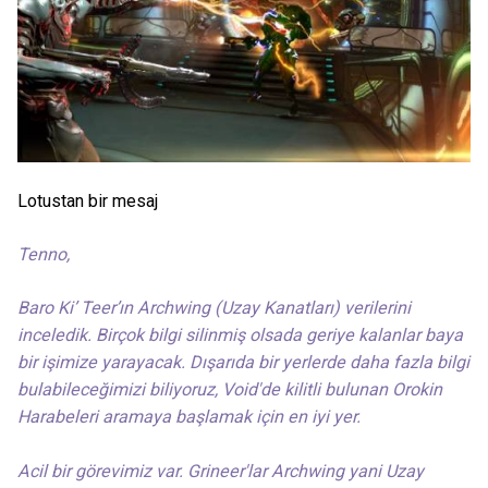
Lotustan bir mesaj
Tenno,
Baro Ki’ Teer’ın Archwing (Uzay Kanatları) verilerini
inceledik. Birçok bilgi silinmiş olsada geriye kalanlar baya
bir işimize yarayacak. Dışarıda bir yerlerde daha fazla bilgi
bulabileceğimizi biliyoruz, Void'de kilitli bulunan Orokin
Harabeleri aramaya başlamak için en iyi yer.
Acil bir görevimiz var. Grineer'lar Archwing yani Uzay