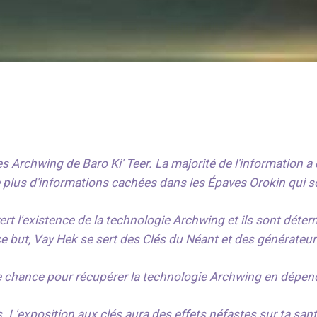
rchwing de Baro Ki' Teer. La majorité de l'information a é
e plus d'informations cachées dans les Épaves Orokin qui 
t l'existence de la technologie Archwing et ils sont détermi
e but, Vay Hek se sert des Clés du Néant et des générateurs
e chance pour récupérer la technologie Archwing en dépen
s. L'exposition aux clés aura des effets néfastes sur ta san