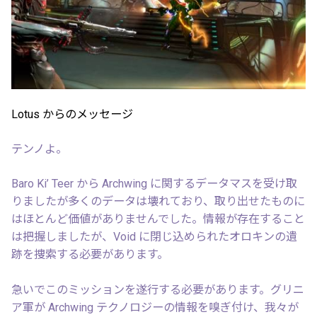
Lotus からのメッセージ
テンノよ。
Baro Ki’ Teer から Archwing に関するデータマスを受け取
りましたが多くのデータは壊れており、取り出せたものに
はほとんど価値がありませんでした。情報が存在すること
は把握しましたが、Void に閉じ込められたオロキンの遺
跡を捜索する必要があります。
急いでこのミッションを遂行する必要があります。グリニ
ア軍が Archwing テクノロジーの情報を嗅ぎ付け、我々が