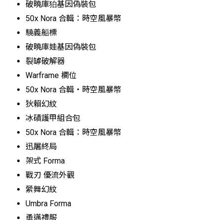
破曉庫狛基因偽裝包
50x Nora 合輯：時空風暴幣
驍義船標
破曉庫娃基因偽裝包
裂罅破解器
Warframe 欄位
50x Nora 合輯・時空風暴幣
狄賴幻紋
冰磧護甲組合包
50x Nora 合輯：時空風暴幣
迅屠終局
架式 Forma
戰刃 優流外觀
縈舞幻紋
Umbra Forma
勇邁禮服