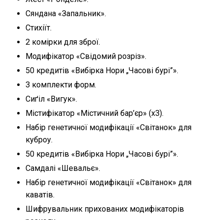
Сяндана «Запальник».
Стихіїт.
2 комірки для зброї.
Модифікатор «Свідомий розріз».
50 кредитів «Вибірка Нори „Часові бурі”».
3 комплекти форм.
Сиґіл «Вигук».
Містифікатор «Містичний бар’єр» (x3).
Набір генетичної модифікації «Світанок» для
куброу.
50 кредитів «Вибірка Нори „Часові бурі”».
Самдалі «Шевальє».
Набір генетичної модифікації «Світанок» для
каватів.
Шифрувальник прихованих модифікаторів