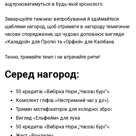
відлунюватимуться в будь-якій хронології.
Завершуйте тижневі випробування й здіймайтеся
щаблями нагород, щоб отримати в нагороду тематичне
часове спорядження, що чудово доповнює вигляди
«Каладрій» для Протеї та «Орфей» для Калібана.
Тенно, тримайте темп і не втрачайте ритм!
Серед нагород:
50 кредитів «Вибірка Нори „Часові бурі”».
Комплект гліфів «Нестримний час у дії»).
Тримач містифікаторів для холодної зброї.
Вигляд «Ельфейм» для лука.
50 кредитів «Вибірка Нори „Часові бурі”».
Жест «Ронделе».