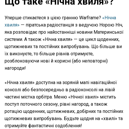
Що таке «Нічна хвиля»?
Уперше стикаєтеся з цією гранню Warframe?
«Нічна
хвиля»
— піратська радіостанція з ведучою Норою Ніч,
яка розповідає про найостанніші новини Материнської
системи. А також «Нічна хвиля» — це цикл щоденних,
щотижневих та постійних випробувань. Що більше ви
їх виконуєте, то більше рівнів отримуєте,
розблоковуючи нові й корисні (або неповторні)
нагороди!
«Нічна хвиля» доступна на зоряній мапі навігаційної
консолі або безпосередньо в радіоконсолі на лівій
частині містка орбітра. Меню «Нічної хвилі» містить
поступ поточного сезону, рівні нагород, а також
ротацію щоденних, щотижневих, добірних та постійних
щотижневих випробувань. Будьте щодня на «хвилі» та
отримуйте фантастичні оздоблення!