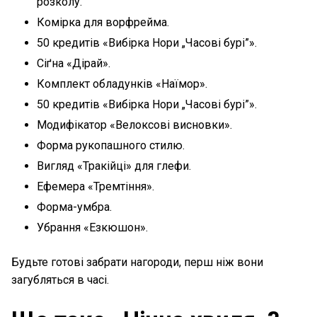
розколу.
Комірка для ворфрейма.
50 кредитів «Вибірка Нори „Часові бурі”».
Сіґна «Дірай».
Комплект обладунків «Наїмор».
50 кредитів «Вибірка Нори „Часові бурі”».
Модифікатор «Велоксові висновки».
Форма рукопашного стилю.
Вигляд «Тракійці» для глефи.
Ефемера «Тремтіння».
Форма-умбра.
Убрання «Езкюшон».
Будьте готові забрати нагороди, перш ніж вони
загубляться в часі.