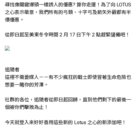
尋找像關鍵爆頭一樣誘人的優惠? 算你走運！為了向 LOTUS
之心表示敬意，我們所有的弓類、十字弓及箭矢外觀都有半
價優惠。
從即日起至美東冬令時間 2 月 17 日下午 2 點趕緊儲備吧！
追隨者
這裡不需要媒人－－有不少瘋狂的戰士即使冒著生命危險也
想要一睹你的芳澤。
社群的各位，追隨者從即日起回歸，直到他們剩下的最後一
個被你們擊敗為止！
今天就登入來好好善用這些新的 Lotus 之心的新添加吧！