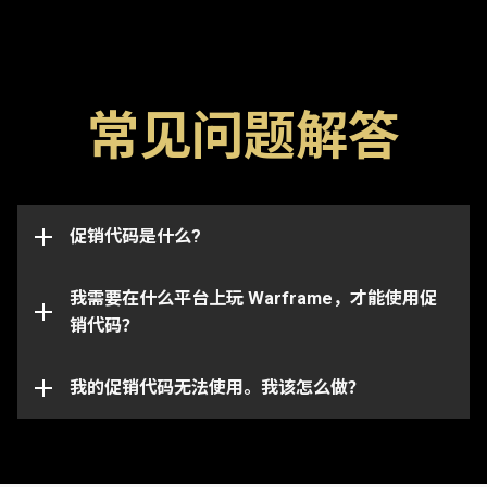
常见问题解答
促销代码是用于解锁游戏内物品，比如浮印、加成道具
以及武器的特殊代码。还请注意，代码通常都有有效期
限，一旦过期将无法使用。促销代码也可能与特定的账
这些促销代码可以成功兑换并且将物品发放到与你的
号绑定，并且仅适用于最初收到代码的账号。
促销代码是什么?
Warframe 账号所关联的任何平台。
请注意， 特定的代码只能在相对应的平台上使用。请
我需要在什么平台上玩 Warframe，才能使用促
确保你登录到与所选平台绑定的 Warframe 账号。
销代码？
你的促销代码可能已过期或已被使用。如需对具体问题
的进一步协助，请向我们的
我的促销代码无法使用。我该怎么做？
客服团队
提交请求。