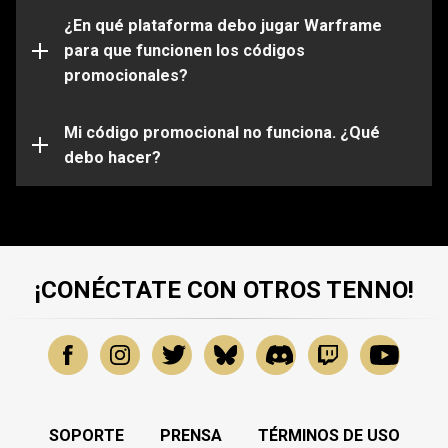
Por favor ten en cuenta que ciertos códigos solo
funcionarán en determinadas plataformas. Asegúrate
¿En qué plataforma debo jugar Warframe
de iniciar sesión en tu cuenta de Warframe que esta
para que funcionen los códigos
vinculada a la plataforma de tu elección.
promocionales?
Es posible que tu código promocional haya expirado o
ya haya sido usado. Para obtener más ayuda sobre
problemas específicos, envía una solicitud a nuestro
Mi código promocional no funciona. ¿Qué
equipo de atención al cliente
debo hacer?
.
¡CONÉCTATE CON OTROS TENNO!
SOPORTE
PRENSA
TÉRMINOS DE USO