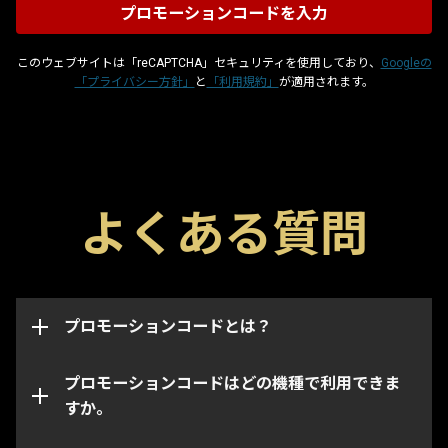
このウェブサイトは「reCAPTCHA」セキュリティを使用しており、
Googleの
「プライバシー方針」
と
「利用規約」
が適用されます。
プロモーションコードはグリフやブースター、武器な
よくある質問
どのゲーム内のアイテムを入手できる特殊コードで
このページからはWarframeアカウントの機種・プラ
す。各コードには取得可能期限があり、取得は一度限
ットフォーム問わずプロモーションコードを適用でき
りとなっています。プロモーションコードは取得した
ます。
アカウントに連携され、取得されたアカウントのイン
ベントリにのみアイテムが追加されます。
プロモーションコードとは？
なお、特定のコードは指定された機種・プラットフォ
ームでのみ取得できます。コードを入力するときに正
しい機種アカウントにログインしていることをご確認
プロモーションコードはどの機種で利用できま
ください。
すか。
プロモーションコードの期限が切れている、あるいは
既に使用されている場合があります。ご利用のプロモ