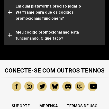
Observe que certos códigos funcionarão apenas em
determinadas plataformas. Certifique-se de entrar em
Em qual plataforma preciso jogar o
sua conta do Warframe vinculada à plataforma de sua
Warframe para que os códigos
escolha.
promocionais funcionem?
Seu código promocional pode já estar expirado ou já
ter sido utilizado. Para obter mais assistência sobre
problemas específicos, envie uma solicitação para
Meu código promocional não está
nossa
funcionando. O que faço?
Equipe de Suporte
.
CONECTE-SE COM OUTROS TENNOS
SUPORTE
IMPRENSA
TERMOS DE USO