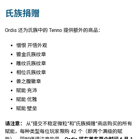
氏族捐赠
Ordis 还为氏族中的 Tenno 提供额外的商品：
憎恨 开悟外观
镀金氏族纹章
雕纹氏族纹章
相位氏族纹章
兽之腹徽章
赋能·充沛
赋能·优雅
赋能·壁垒
请注意：
从“提交不稳定微粒”和“氏族捐赠”商店购买的所有
赋能，每种类型每位玩家限购 42 个（即两个满级的赋