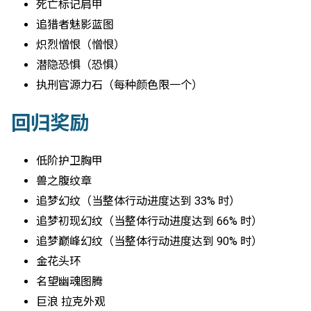
死亡标记肩甲
追猎者魅影蓝图
炽烈憎恨（憎恨）
潜隐恐惧（恐惧）
执刑官源力石（每种颜色限一个）
回归奖励
低阶护卫胸甲
兽之腹纹章
追梦幻纹（当整体行动进度达到 33% 时）
追梦初现幻纹（当整体行动进度达到 66% 时）
追梦巅峰幻纹（当整体行动进度达到 90% 时）
金花头环
名望幽魂图腾
巨浪 拉克外观