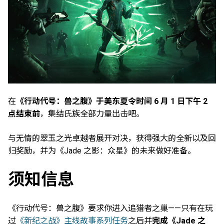
在
《行动代号：兽之腹》于美东夏令时间 6 月 1 日下午 2
点结束前
，集结氏族全部力量出击吧。
与无情的翠玉之光卓越者展开对决，获得强大的全新以及回
归奖励，并为《Jade 之影：众星》的未来做好准备。
须知信息
《行动代号：兽之腹》要求你进入追猎者之巢——只有在玩
过
《新纪之战》主线故事系列任务
之后并
完成《Jade 之