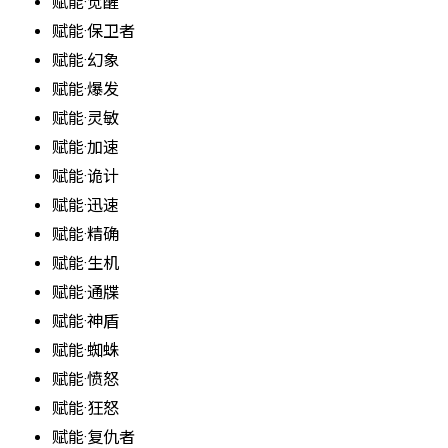
赋能·觉醒
赋能·保卫者
赋能·幻象
赋能·爆发
赋能·灵敏
赋能·加速
赋能·诡计
赋能·迅速
赋能·精确
赋能·生机
赋能·通牒
赋能·神盾
赋能·蜘蛛
赋能·愤怒
赋能·狂怒
赋能·复仇者