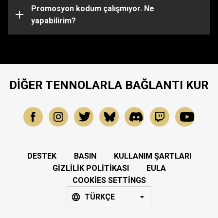
olabilir. Belirli konularda daha fazla yardım için lütfen
Promosyon kodum çalışmıyor. Ne
Destek Ekibi
yapabilirim?
ile iletişime geçin.
DIĞER TENNOLARLA BAĞLANTI KUR
DESTEK
BASIN
KULLANIM ŞARTLARI
GIZLILIK POLITIKASI
EULA
COOKIES SETTINGS
TÜRKÇE