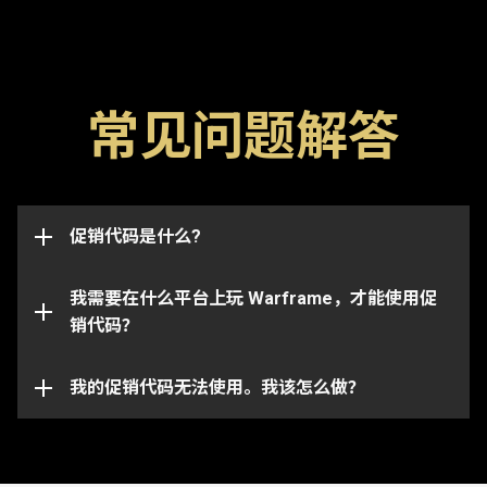
常见问题解答
促销代码是用于解锁游戏内物品，比如浮印、加成道具
以及武器的特殊代码。还请注意，代码通常都有有效期
限，一旦过期将无法使用。促销代码也可能与特定的账
这些促销代码可以成功兑换并且将物品发放到与你的
号绑定，并且仅适用于最初收到代码的账号。
促销代码是什么?
Warframe 账号所关联的任何平台。
请注意， 特定的代码只能在相对应的平台上使用。请
我需要在什么平台上玩 Warframe，才能使用促
确保你登录到与所选平台绑定的 Warframe 账号。
销代码？
你的促销代码可能已过期或已被使用。如需对具体问题
的进一步协助，请向我们的
我的促销代码无法使用。我该怎么做？
客服团队
提交请求。