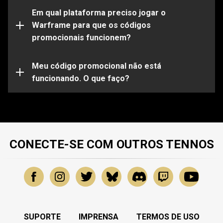
Observe que certos códigos funcionarão apenas em
determinadas plataformas. Certifique-se de entrar em
Em qual plataforma preciso jogar o
sua conta do Warframe vinculada à plataforma de sua
Warframe para que os códigos
escolha.
promocionais funcionem?
Seu código promocional pode já estar expirado ou já
ter sido utilizado. Para obter mais assistência sobre
problemas específicos, envie uma solicitação para
Meu código promocional não está
nossa
funcionando. O que faço?
Equipe de Suporte
.
CONECTE-SE COM OUTROS TENNOS
SUPORTE
IMPRENSA
TERMOS DE USO