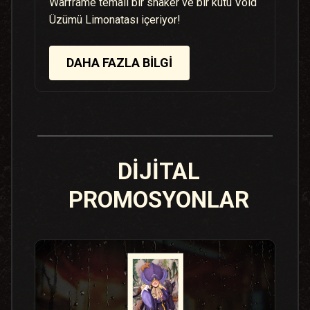
Warframe temalı bir shaker ve bir kutu Void
Üzümü Limonatası içeriyor!
DAHA FAZLA BILGI
DİJİTAL
PROMOSYONLAR