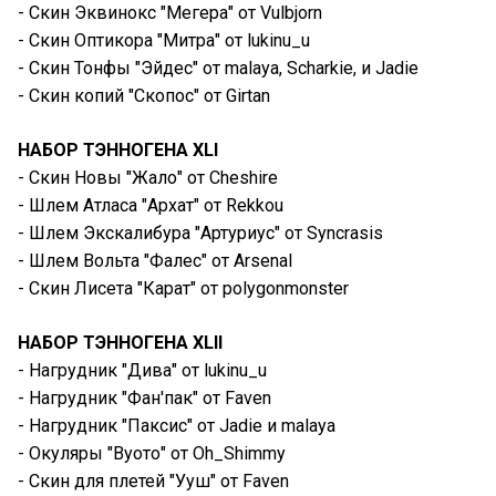
- Скин Эквинокс "Мегера" от Vulbjorn
- Скин Оптикора "Митра" от lukinu_u
- Скин Тонфы "Эйдес" от malaya, Scharkie, и Jadie
- Скин копий "Скопос" от Girtan
НАБОР ТЭННОГЕНА XLI
- Скин Новы "Жало" от Cheshire
- Шлем Атласа "Архат" от Rekkou
- Шлем Экскалибура "Артуриус" от Syncrasis
- Шлем Вольта "Фалес" от Arsenal
- Скин Лисета "Карат" от polygonmonster
НАБОР ТЭННОГЕНА XLII
- Нагрудник "Дива" от lukinu_u
- Нагрудник "Фан'пак" от Faven
- Нагрудник "Паксис" от Jadie и malaya
- Окуляры "Вуото" от Oh_Shimmy
- Скин для плетей "Ууш" от Faven