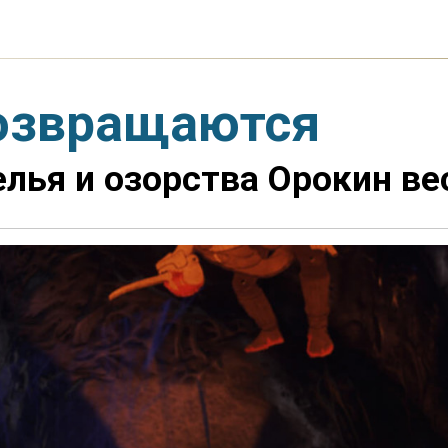
возвращаются
лья и озорства Орокин ве