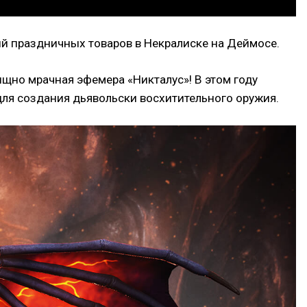
ый праздничных товаров в Некралиске на Деймосе.
ищно мрачная эфемера «Никталус»! В этом году
ля создания дьявольски восхитительного оружия.