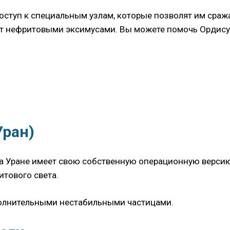
доступ к специальным узлам, которые позволят им сраж
т нефритовыми эксимусами. Вы можете помочь Ордису 
Уран)
а Уране имеет свою собственную операционную версию. 
итового света.
полнительными нестабильными частицами.