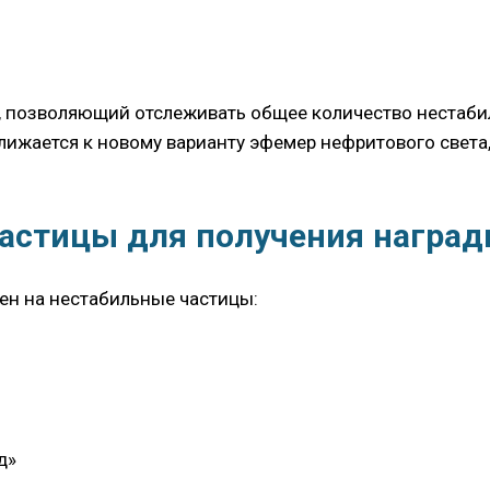
», позволяющий отслеживать общее количество нестаби
лижается к новому варианту эфемер нефритового света
частицы для получения награ
ен на нестабильные частицы:
д»