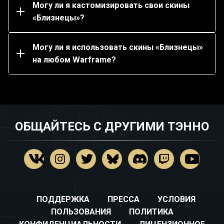
«Близнецы», изменив цвета или добавив такие
Могу ли я кастомизировать свои скины
предметы, как броня и санданы.
«Близнецы»?
Нет, вы можете использовать скины «Близнецы»
только на соответствующем варфрейме (и его
прайм-версии). Например, только Мэг и Мэг
Могу ли я использовать скины «Близнецы»
Прайм могут использовать скин «Близнецы» Аои.
на любом Warframe?
ОБЩАЙТЕСЬ С ДРУГИМИ ТЭННО
ПОДДЕРЖКА
ПРЕССА
УСЛОВИЯ
ПОЛЬЗОВАНИЯ
ПОЛИТИКА