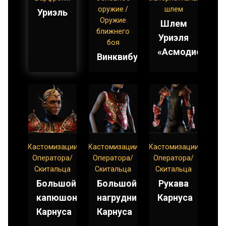
оружие /
шлем
Уриэль
Оружие
Шлем
ближнего
Уриэля
боя
«Асмодион»
Винквибус
Кастомизации
Кастомизации
Кастомизации
Оператора/
Оператора/
Оператора/
Скитальца
Скитальца
Скитальца
Большой
Большой
Рукава
капюшон
нагрудник
Карнуса
Карнуса
Карнуса