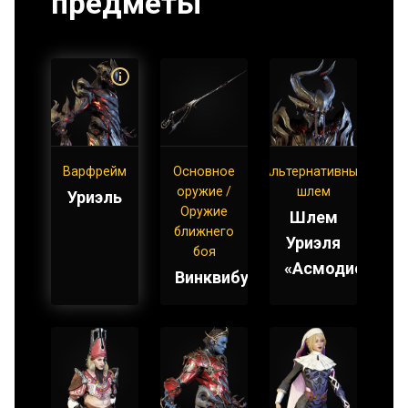
предметы
Варфрейм
Основное
Альтернативный
оружие /
шлем
Уриэль
Оружие
Шлем
ближнего
Уриэля
боя
«Асмодион»
Винквибус