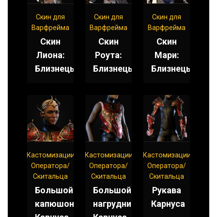
Скин для
Скин для
Скин для
Варфрейма
Варфрейма
Варфрейма
Скин
Скин
Скин
Лиона:
Роута:
Мари:
Близнецы
Близнецы
Близнецы
Кастомизации
Кастомизации
Кастомизации
Оператора/
Оператора/
Оператора/
Скитальца
Скитальца
Скитальца
Большой
Большой
Рукава
капюшон
нагрудник
Карнуса