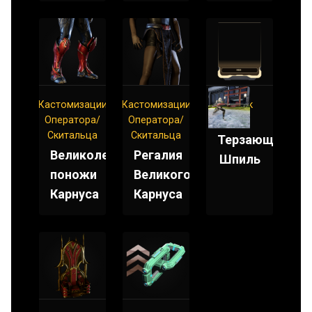
Кастомизации
Кастомизации
Штык
Оператора/
Оператора/
Мод
Скитальца
Скитальца
Терзающий
Великолепные
Регалия
Шпиль
поножи
Великого
Карнуса
Карнуса