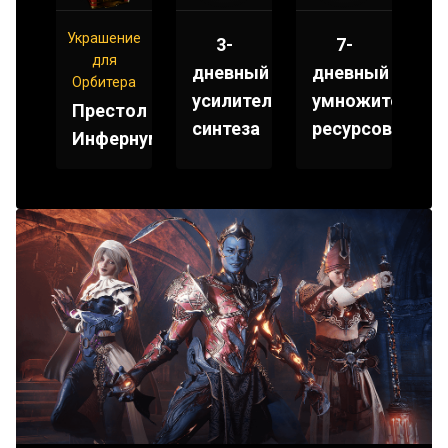
Украшение
3-
7-
для
дневный
дневный
Орбитера
усилитель
умножитель
Престол
синтеза
ресурсов
Инфернум