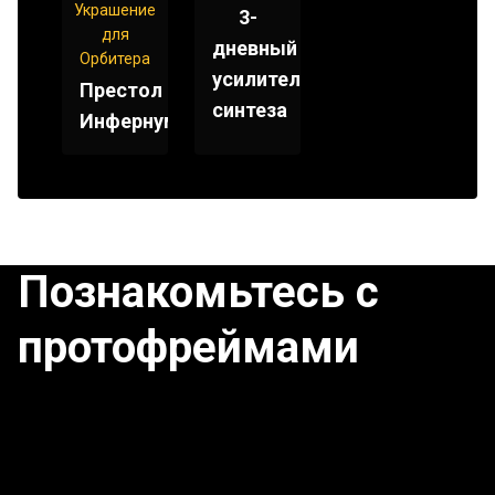
Украшение
3-
для
дневный
Орбитера
усилитель
Престол
синтеза
Инфернум
Познакомьтесь с
протофреймами