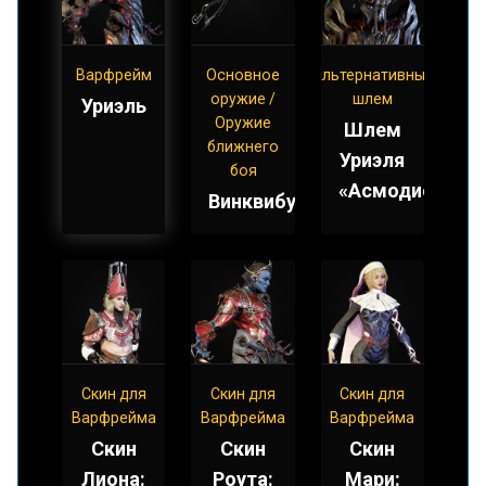
Варфрейм
Основное
Альтернативный
оружие /
шлем
Уриэль
Оружие
Шлем
ближнего
Уриэля
боя
«Асмодион»
Винквибус
Скин для
Скин для
Скин для
Варфрейма
Варфрейма
Варфрейма
Скин
Скин
Скин
Лиона:
Роута:
Мари: