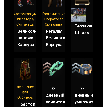
Кастомизации
Кастомизации
Штык
Оператора/
Оператора/
Мод
Скитальца
Скитальца
Терзающий
Великолепные
Регалия
Шпиль
поножи
Великого
Карнуса
Карнуса
Украшение
3-
7-
для
дневный
дневный
Орбитера
усилитель
умножитель
Престол