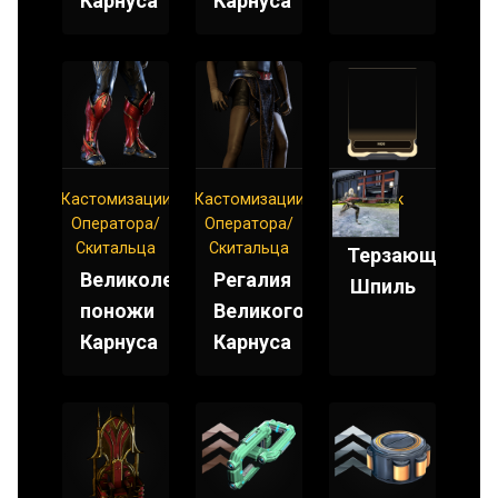
Карнуса
Карнуса
Кастомизации
Кастомизации
Штык
Оператора/
Оператора/
Мод
Скитальца
Скитальца
Терзающий
Великолепные
Регалия
Шпиль
поножи
Великого
Карнуса
Карнуса